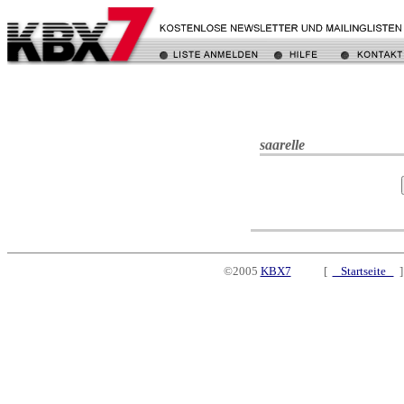
saarelle
©2005
KBX7
[
Startseite
]