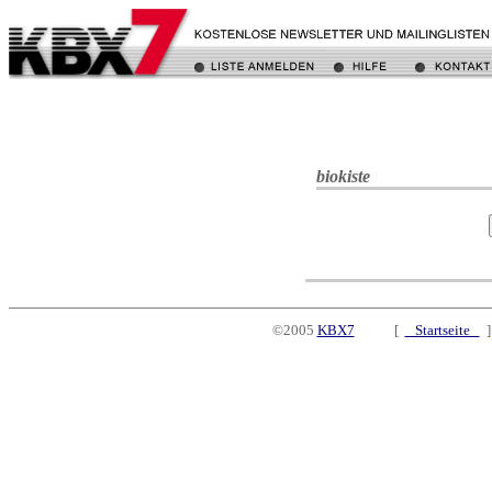
biokiste
©2005
KBX7
[
Startseite
]